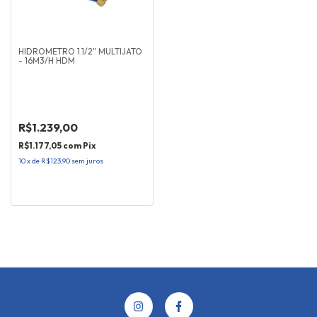
HIDROMETRO 1.1/2" MULTIJATO
- 16M3/H HDM
R$1.239,00
R$1.177,05
com
Pix
10
x
de
R$123,90
sem juros