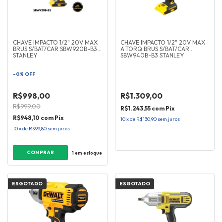
CHAVE IMPACTO 1/2" 20V MAX
CHAVE IMPACTO 1/2" 20V MAX
BRUS S/BAT/CAR SBW920B-B3
A.TORQ BRUS S/BAT/CAR
STANLEY
SBW940B-B3 STANLEY
-
0
%
OFF
R$998,00
R$1.309,00
R$999,00
R$1.243,55
com
Pix
R$948,10
com
Pix
10
x
de
R$130,90
sem juros
10
x
de
R$99,80
sem juros
1
em estoque
ESGOTADO
ESGOTADO