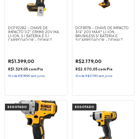
DCF922B2 - CHAVE DE
DCF897B - CHAVE DE IMPACTO
IMPACTO 1/2" (13MM) 20V MAX*
3/4" 20V MAX* LI-ION,
LI-ION, S / BATERIA E S /
BRUSHLESS S/ BATERIA E
CARREGADOR - DEWALT
S/CARREGADOR - DEWALT
R$1.399,00
R$2.179,00
R$1.329,05
com
Pix
R$2.070,05
com
Pix
10
x
de
R$139,90
sem juros
10
x
de
R$217,90
sem juros
ESGOTADO
ESGOTADO