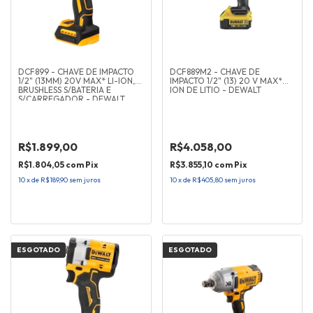
DCF899 - CHAVE DE IMPACTO
DCF889M2 - CHAVE DE
1/2" (13MM) 20V MAX* LI-ION,
IMPACTO 1/2" (13) 20 V MAX*
BRUSHLESS S/BATERIA E
ION DE LITIO - DEWALT
S/CARREGADOR - DEWALT
R$1.899,00
R$4.058,00
R$1.804,05
com
Pix
R$3.855,10
com
Pix
10
x
de
R$189,90
sem juros
10
x
de
R$405,80
sem juros
ESGOTADO
ESGOTADO