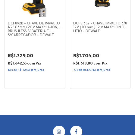
DCF892B - CHAVE DE IMPACTO
DCF813S2 - CHAVE IMPACTO 3/8
1/2" (13MM) 20V MAX* LI-ION,
12V ( 10 mm ) 12 V MAX* ION DE
BRUSHLESS S/ BATERIA E
LITIO - DEWALT
S/CARREGADOR - DEWALT
R$1.729,00
R$1.704,00
R$1.642,55
com
Pix
R$1.618,80
com
Pix
10
x
de
R$172,90
sem juros
10
x
de
R$170,40
sem juros