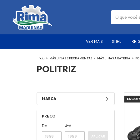
VER MAIS
STIHL
IRRI
Início
>
MÁQUINAS E FERRAMENTAS
>
MÁQUINAS A BATERIA
>
PO
POLITRIZ
MARCA
ESGOT
PREÇO
De
Até
APLICAR