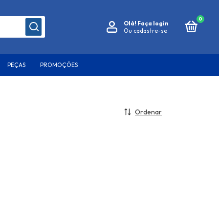
0
Olá!
Faça login
Ou cadastre-se
PEÇAS
PROMOÇÕES
Ordenar