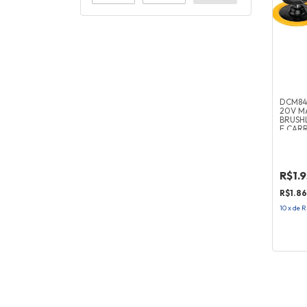
DCM849
20V MA
BRUSHL
E CAR
DEWAL
R$1.
R$1.86
10
x
de
R