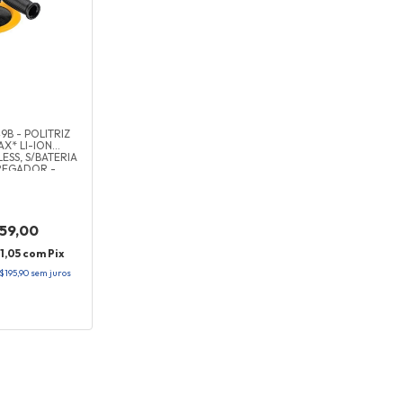
B - POLITRIZ
X* LI-ION
ESS, S/BATERIA
REGADOR -
T
959,00
1,05
com
Pix
$195,90
sem juros