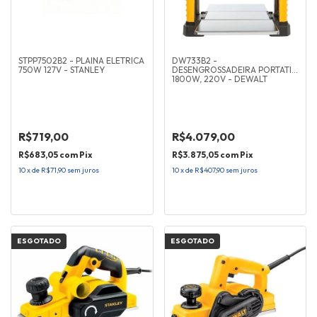
STPP7502B2 - PLAINA ELETRICA
DW733B2 -
750W 127V - STANLEY
DESENGROSSADEIRA PORTATIL
1800W, 220V - DEWALT
R$719,00
R$4.079,00
R$683,05
com
Pix
R$3.875,05
com
Pix
10
x
de
R$71,90
sem juros
10
x
de
R$407,90
sem juros
ESGOTADO
ESGOTADO