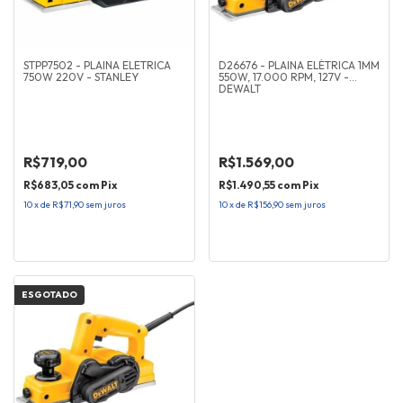
STPP7502 - PLAINA ELETRICA
D26676 - PLAINA ELÉTRICA 1MM
750W 220V - STANLEY
550W, 17.000 RPM, 127V -
DEWALT
R$719,00
R$1.569,00
R$683,05
com
Pix
R$1.490,55
com
Pix
10
x
de
R$71,90
sem juros
10
x
de
R$156,90
sem juros
ESGOTADO