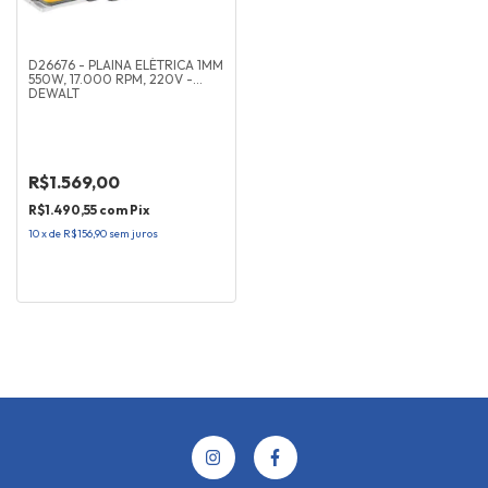
D26676 - PLAINA ELÉTRICA 1MM
550W, 17.000 RPM, 220V -
DEWALT
R$1.569,00
R$1.490,55
com
Pix
10
x
de
R$156,90
sem juros