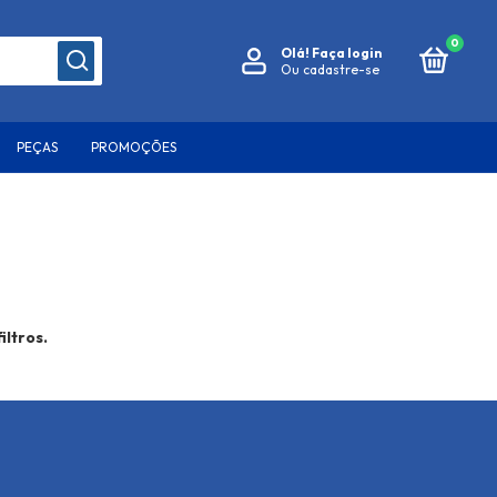
0
Olá!
Faça login
Ou cadastre-se
PEÇAS
PROMOÇÕES
iltros.